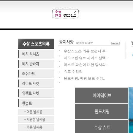
수상스포츠 의류 보관시 주..
네오프렌 슈트 사이즈 선택..
마스트 파손에 대한 당사의..
슈트 수리점
윈드써핑, 써핑 보드 수리..